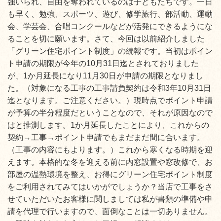
強いられ、自由を奪われているのは子どもたちです。一日
も早く、勉強、スポーツ、遊び、修学旅行、部活動、運動
会、学芸会、合唱コンクールなどが活発にできるようにな
ることを切に願います。さて、今回は以前紹介しました
「グリーン住宅ポイント制度」の続報です。当初はポイン
ト申請の期限が今年の10月31日迄とされておりました
が、1か月延長になり11月30日が申請の期限となりまし
た。（対象になる工事の工事請負契約は令和3年10月31日
迄となります。ご注意ください。）現時点でポイント申請
が予算の半分程度だということなので、それが原因なので
はと推測します。1か月延長したことにより、これからの
契約→工事→ポイント申請でもまだまだ間に合います。
（工事の内容にもよります。）これから寒くなる時期を迎
えます。本格的な冬を迎える前に内窓設置や窓改修で、お
部屋の温熱環境を整え、お得にグリーン住宅ポイント制度
をご利用されてみてはいかがでしょうか？当店で工事をさ
せていただいたお客様に関しましては私が書類の準備や申
請を代理で行いますので、面倒なことは一切ありません。