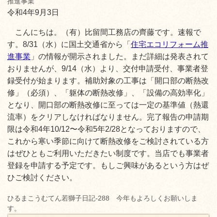
推進事業
令和4年9月3日
こんにちは。（有）比留間工務店の齊藤です。速報で
す。8/31（水）に国土交通省から「
住宅エコリフォーム推
進事業
」の情報が開示されました。まだ詳細は発表されて
おりませんが、9/14（水）より、交付申請受付、事業者登
録受付が始まります。補助対象の工事は「開口部の断熱改
修」（必須）、「躯体の断熱改修」、「設備の高効率化」
となり、開口部の断熱改修に至っては一定の基準値（熱還
流率）をクリアしなければなりません。完了報告の申請期
限は令和4年10/12〜令和5年2/28となっておりますので、
これから寒い季節に向けて断熱改修をご検討されている方
はぜひともご利用いただきたい制度です。当店でも事業者
登録を申請する予定です。もしご興味があるという方はぜ
ひご検討ください。
ひるまこうむてん若獅子日記-288 今年もよろしくお願いしま
す。