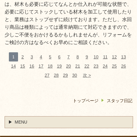
は、材木も必要に応じてなんとか仕入れが可能な状態で、
必要に応じてストックしている材木を加工して使用したり
と、業務はストップせずに続けております。ただし、水回
り商品は種類によっては通常納期にて対応できますので、
少しご不便をおかけるるかもしれませんが、リフォームを
ご検討の方はなるべくお早めにご相談ください。
1
2
3
4
5
6
7
8
9
10
11
12
13
14
15
16
17
18
19
20
21
22
23
24
25
26
27
28
29
30
次
トップページ
スタッフ日記
MENU