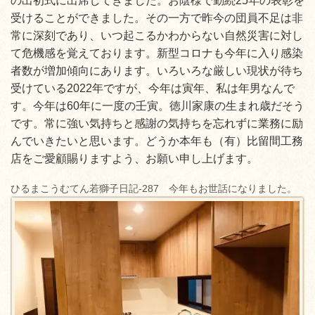
の出初式に出席してきました。お陰様で勤続25年の表彰を
受けることができました。その一方で昨今の団員不足は非
常に深刻であり、いつ起こるかわからない自然災害に対し
て危機感を覚えております。新型コロナも今年に入り感染
者数が増加傾向にあります。いろいろな厳しい現状が待ち
受けている2022年ですが、今年は寅年、私は年男なんで
す。今年は60年に一度の壬寅。徳川家康の生まれ歳だそう
です。常に強い気持ちと感謝の気持ちを忘れずに業務に励
んでいきたいと思います。どうか本年も（有）比留間工務
店をご愛顧賜りますよう、お願い申し上げます。
ひるまこうむてん若獅子日記-287 今年もお世話になりました。