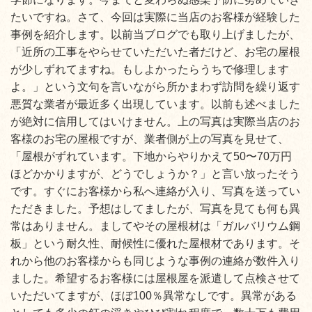
たいですね。さて、今回は実際に当店のお客様が経験した
事例を紹介します。以前当ブログでも取り上げましたが、
「近所の工事をやらせていただいた者だけど、お宅の屋根
が少しずれてますね。もしよかったらうちで修理します
よ。」という文句を言いながら所かまわず訪問を繰り返す
悪質な業者が最近多く出現しています。以前も述べました
が絶対に信用してはいけません。上の写真は実際当店のお
客様のお宅の屋根ですが、業者側が上の写真を見せて、
「屋根がずれています。下地からやりかえて50〜70万円
ほどかかりますが、どうでしょうか？」と言い放ったそう
です。すぐにお客様から私へ連絡が入り、写真を送ってい
ただきました。予想はしてましたが、写真を見ても何も異
常はありません。ましてやその屋根材は「ガルバリウム鋼
板」という耐久性、耐候性に優れた屋根材であります。そ
れから他のお客様からも同じような事例の連絡が数件入り
ました。希望するお客様には屋根屋を派遣して点検させて
いただいてますが、ほぼ100％異常なしです。異常がある