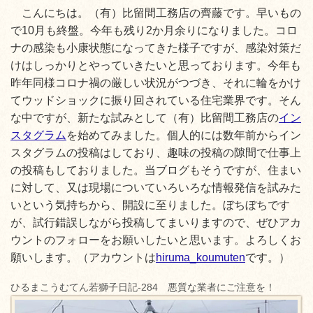
こんにちは。（有）比留間工務店の齊藤です。早いもの
で10月も終盤。今年も残り2か月余りになりました。コロ
ナの感染も小康状態になってきた様子ですが、感染対策だ
けはしっかりとやっていきたいと思っております。今年も
昨年同様コロナ禍の厳しい状況がつづき、それに輪をかけ
てウッドショックに振り回されている住宅業界です。そん
な中ですが、新たな試みとして（有）比留間工務店の
イン
スタグラム
を始めてみました。個人的には数年前からイン
スタグラムの投稿はしており、趣味の投稿の隙間で仕事上
の投稿もしておりました。当ブログもそうですが、住まい
に対して、又は現場についていろいろな情報発信を試みた
いという気持ちから、開設に至りました。ぼちぼちです
が、試行錯誤しながら投稿してまいりますので、ぜひアカ
ウントのフォローをお願いしたいと思います。よろしくお
願いします。（アカウントは
hiruma_koumuten
です。）
ひるまこうむてん若獅子日記-284 悪質な業者にご注意を！