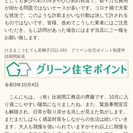
としても多少の釘の浮きやひび割れ程度で、数十万も費用
が掛かる問題ではないケースが多いです。コロナ禍で大変
な状況で、このような詐欺まがいな行動は決して許される
ものではないです。皆様、改めてこうした業者にはご注意
いただき、もし訪問があった場合にはまず当店にご一報を
お願い致します。
ひるまこうむてん若獅子日記-283 グリーン住宅ポイント制度申
請期間延長
令和3年10月4日
こんにちは。（有）比留間工務店の齊藤です。10月に入
り過ごしやすい陽気になりましたね。また、緊急事態宣言
も解除され、日常が取り戻せる兆しが見えた気がします。
まだまだしばらく感染対策をしながらの生活は続いていき
ます。大人も我慢を強いられていますがそれ以上に我慢を