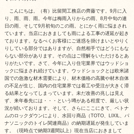
こんにちは。（有）比留間工務店の齊藤です。9月に入
り、雨、雨、雨。今年は梅雨入りからの雨、8月中旬の連
日の雨、そして9月初旬のこの雨。とにかく雨に悩まされ
ています。当店におきましても雨による工事の遅延が起き
ております。なるべくお客様にご迷惑を掛けまいとやりく
りしている部分ではありますが、自然相手ではどうにもな
らない部分があります。その点はご理解をいただけるとあ
りがたいです。
さて、今年に入り住宅業界ではウッドショ
ックに悩まされ続けています。ウッドショックとは欧米諸
国での急激な材木需要により、材木価格の高騰や材木自体
の不足が生じ、国内の住宅業界では着工や受注が大きく滞
る結果となってしまっています。未だ改善の兆しは見え
ず、来年春先には・・・という噂がある程度で、厳しい状
況が続いております。そして、さらにここにきて、ベトナ
ムのロックダウンにより、水回り商品（TOTO、LIXIL、パ
ナソニックのトイレ関連商品）の納期遅延が発生していま
す。（現時点で納期3週間以上）現在当店におきまして