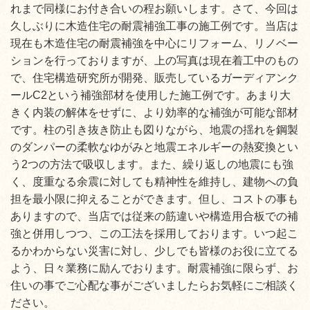
れまで同様にお付き合いの程お願いします。さて、今回は
久しぶりに木造住宅の耐震補強工事の施工例です。当店は
現在も木造住宅の耐震補強を中心にリフォーム、リノベー
ションを行っておりますが、上の写真は現在着工中のもの
で、住宅構造研究所が開発、販売しているガーディアンク
ールC2という補強部材を使用した施工例です。あまり大
きく内装の解体をせずに、より効率的な補強が可能な部材
です。柱の引き抜き防止も図りながら、地震の揺れを鋼製
のダンパーの柔軟なゆがみと地震エネルギーの熱変換とい
う2つの方法で吸収します。また、繰り返しの地震にも強
く、度重なる余震に対しても精神性を維持し、建物への負
担を最小限に抑えることができます。但し、コストの事も
ありますので、当店では従来の筋違いや構造用合板での補
強と併用しつつ、この工法を採用しております。いつ起こ
るかわからない災害に対し、少しでも皆様のお役に立てる
よう、日々業務に励んでおります。耐震補強に限らず、お
住いの事でご心配な事がございましたらお気軽にご相談く
ださい。